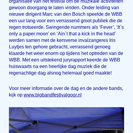
organisatie van het festival om de muzikale activiteiten
gewoon doorgang te laten vinden. Onder leiding van
nieuwe dirigent Marc van den Bosch speelde de WBB
een uur lang voor een verrassend groot publiek die de
regen trotseerde. Swingende nummers als ‘Fever’, ‘It`s
only a paper moon’ en ‘Ain`t that a kick in the head’
werden samen met de kersverse invalzangeres Iris
Luytjes ten gehore gebracht, verrassend genoeg
klaarde het weer enorm op tijdens het optreden van de
WBB. Met een uitstekend juryrapport keerde de WBB
huiswaarts na een heerlijke dag muziek die de
regenachtige dag alsnog helemaal goed maakte!
Voor meer informatie over de dag en de andere bands,
kijk op
www.bigbandfestivalgoor.nl