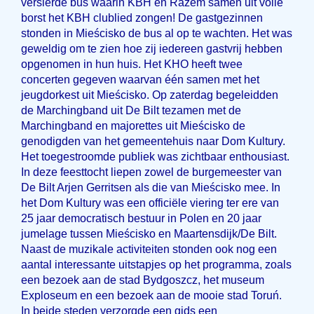
versierde bus waarin KBH en Razem samen uit volle
borst het KBH clublied zongen! De gastgezinnen
stonden in Mieścisko de bus al op te wachten. Het was
geweldig om te zien hoe zij iedereen gastvrij hebben
opgenomen in hun huis. Het KHO heeft twee
concerten gegeven waarvan één samen met het
jeugdorkest uit Mieścisko. Op zaterdag begeleidden
de Marchingband uit De Bilt tezamen met de
Marchingband en majorettes uit Mieścisko de
genodigden van het gemeentehuis naar Dom Kultury.
Het toegestroomde publiek was zichtbaar enthousiast.
In deze feesttocht liepen zowel de burgemeester van
De Bilt Arjen Gerritsen als die van Mieścisko mee. In
het Dom Kultury was een officiële viering ter ere van
25 jaar democratisch bestuur in Polen en 20 jaar
jumelage tussen Mieścisko en Maartensdijk/De Bilt.
Naast de muzikale activiteiten stonden ook nog een
aantal interessante uitstapjes op het programma, zoals
een bezoek aan de stad Bydgoszcz, het museum
Exploseum en een bezoek aan de mooie stad Toruń.
In beide steden verzorgde een gids een