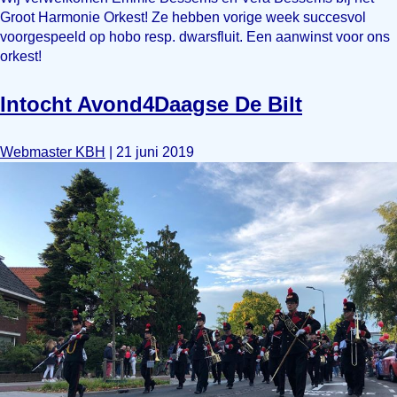
Groot Harmonie Orkest! Ze hebben vorige week succesvol
voorgespeeld op hobo resp. dwarsfluit. Een aanwinst voor ons
orkest!
Intocht Avond4Daagse De Bilt
Webmaster KBH
|
21 juni 2019