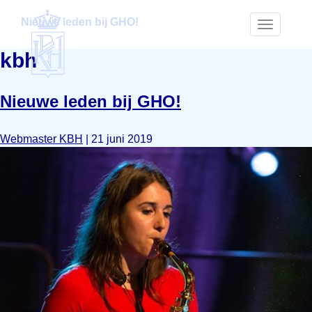
Nieuwe leden bij GHO!
Toggle
navigatio
kbh
Nieuwe leden bij GHO!
Webmaster KBH
|
21 juni 2019